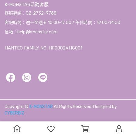
K-MONSTAR活動客服
客服專線：02-2732-9768
客服時間：週一至週五 10:00-17:00 / 午休時間：12:00-14:00
信箱：help@kmonstar.com
HANTEO FAMILY NO. HF0082VHC001
Copyright ©
K-MONSTAR
All Rights Reserved.
Designed by
CYBERBIZ
.