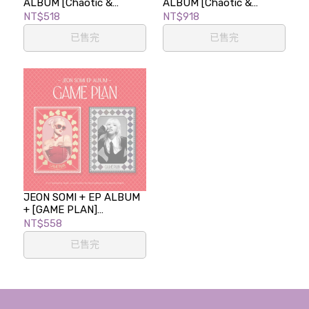
ALBUM [Chaotic &
ALBUM [Chaotic &
Confused]
Confused] (GEM PIT ver.)
NT$518
NT$918
已售完
已售完
JEON SOMI + EP ALBUM
+ [GAME PLAN]
(PHOTOBOOK ver.)
NT$558
已售完