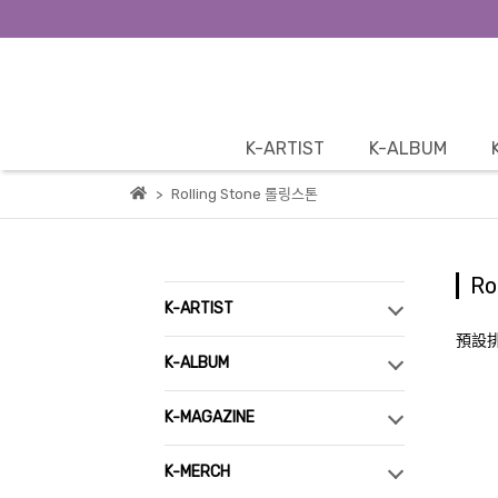
K-ARTIST
K-ALBUM
Rolling Stone 롤링스톤
Ro
K-ARTIST
預設
K-ALBUM
K-MAGAZINE
K-MERCH