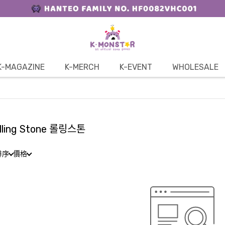
K-MAGAZINE
K-MERCH
K-EVENT
WHOLESALE
lling Stone 롤링스톤
排序
價格