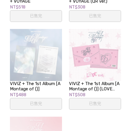
+ VOYAGE
+ VOYAGE (QR ver.)
NT$518
NT$308
已售完
已售完
VIVIZ + The 1st Album [A
VIVIZ + The 1st Album [A
Montage of ()]
Montage of ()] (LOVE
ver.)
NT$488
NT$508
已售完
已售完