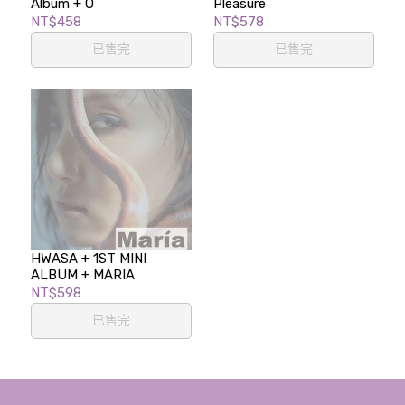
Album + O
Pleasure
NT$458
NT$578
已售完
已售完
HWASA + 1ST MINI
ALBUM + MARIA
NT$598
已售完