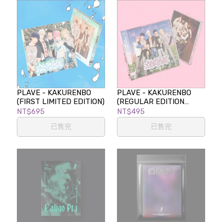
PLAVE - KAKURENBO
PLAVE - KAKURENBO
(FIRST LIMITED EDITION)
(REGULAR EDITION
(FIRST PRESS))
NT$695
NT$495
已售完
已售完