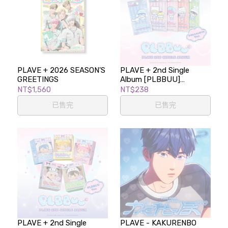
PLAVE + 2026 SEASON'S
PLAVE + 2nd Single
GREETINGS
Album [PLBBUU]
(POCAALBUM Ver.)
NT$1,560
NT$238
已售完
已售完
PLAVE + 2nd Single
PLAVE - KAKURENBO