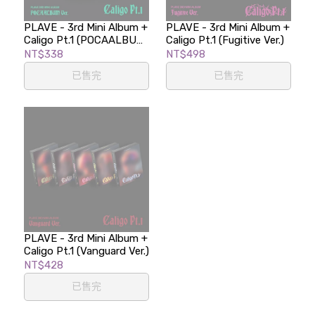
PLAVE - 3rd Mini Album +
PLAVE - 3rd Mini Album +
Caligo Pt.1 (POCAALBUM
Caligo Pt.1 (Fugitive Ver.)
Ver.)
NT$338
NT$498
已售完
已售完
PLAVE - 3rd Mini Album +
Caligo Pt.1 (Vanguard Ver.)
NT$428
已售完