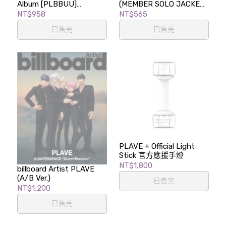
Album [PLBBUU]
(MEMBER SOLO JACKET
(PLBBUU Ver.)
EDITION) (LIMITED
NT$958
NT$565
EDITION)
已售完
已售完
PLAVE + Official Light
Stick 官方應援手燈
NT$1,800
billboard Artist PLAVE
(A/B Ver.)
已售完
NT$1,200
已售完