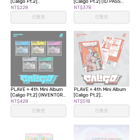
[Caligo Pt.2]
[Caligo Pt.2] (ID PASS
(POCAALBUM Ver.)
Ver.)
NT$228
NT$378
已售完
已售完
PLAVE + 4th Mini Album
PLAVE + 4th Mini Album
[Caligo Pt.2] (INVENTORY
[Caligo Pt.2]
Ver.)
(PHOTOBOOK Ver.)
NT$428
NT$518
已售完
已售完