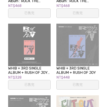
Album : ROCK THE
Album : ROCK THE
NATION (CURSE ver.)
NATION (NOIR ver.)
NT$468
NT$468
已售完
已售完
WHIB + 3RD SINGLE
WHIB + 3RD SINGLE
ALBUM + RUSH OF JOY
ALBUM + RUSH OF JOY
(EVER ver.)
NT$328
NT$448
已售完
已售完