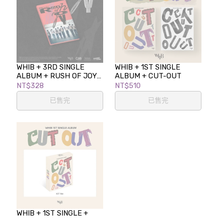
WHIB + 3RD SINGLE
WHIB + 1ST SINGLE
ALBUM + RUSH OF JOY
ALBUM + CUT-OUT
(RISING VER.)
NT$328
NT$510
已售完
已售完
WHIB + 1ST SINGLE +