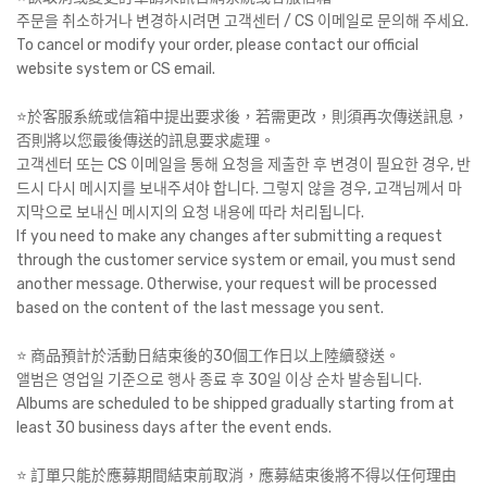
주문을 취소하거나 변경하시려면 고객센터 / CS 이메일로 문의해 주세요.
To cancel or modify your order, please contact our official
website system or CS email.
⭐️於客服系統或信箱中提出要求後，若需更改，則須再次傳送訊息，
否則將以您最後傳送的訊息要求處理。
고객센터 또는 CS 이메일을 통해 요청을 제출한 후 변경이 필요한 경우, 반
드시 다시 메시지를 보내주셔야 합니다. 그렇지 않을 경우, 고객님께서 마
지막으로 보내신 메시지의 요청 내용에 따라 처리됩니다.
If you need to make any changes after submitting a request
through the customer service system or email, you must send
another message. Otherwise, your request will be processed
based on the content of the last message you sent.
⭐️ 商品預計於活動日結束後的30個工作日以上陸續發送。
앨범은 영업일 기준으로 행사 종료 후 30일 이상 순차 발송됩니다.
Albums are scheduled to be shipped gradually starting from at
least 30 business days after the event ends.
⭐️ 訂單只能於應募期間結束前取消，應募結束後將不得以任何理由