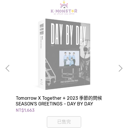
Tomorrow X Together + 2023 季節的問候
SH
SEASON'S GREETINGS - DAY BY DAY
GR
NT$1,663
NT$
已售完