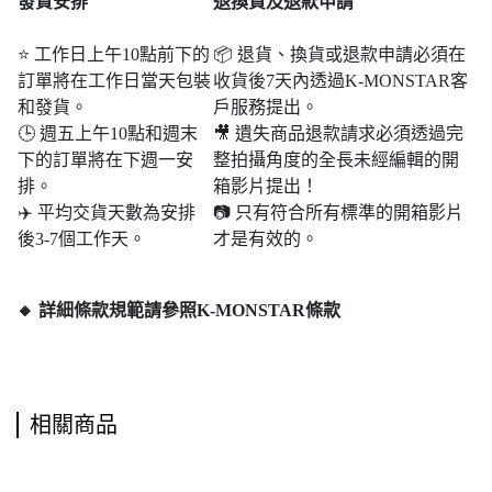
發貨安排
退
換貨及退款申請
⭐ 工作日上午10點前下的
📦 退貨、換貨或退款申請必須在
訂單將在工作日當天包裝
收貨後7天內透過K-MONSTAR客
和發貨。
戶服務提出。
🕒 週五上午10點和週末​​
🎥 遺失商品退款請求必須透過完
下的訂單將在下週一安
整拍攝角度的全長未經編輯的開
排。
箱影片提出！
✈️ 平均交貨天數為安排
📷 只有符合所有標準的開箱影片
後3-7個工作天。
才是有效的。
🔸 詳細條款規範請參照K-MONSTAR條款
相關商品