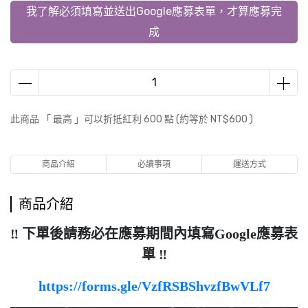
我了解必須填寫並送出Google應募表單，才算應募完
成
此商品 「 最高 」可以折抵紅利
600
點 (約等於
NT$600
)
商品介紹
必讀事項
運送方式
商品介紹
‼️ 下單後請務必在應募期間內填寫Google應募表
單 ‼️
https://forms.gle/VzfRSBShvzfBwVLf7