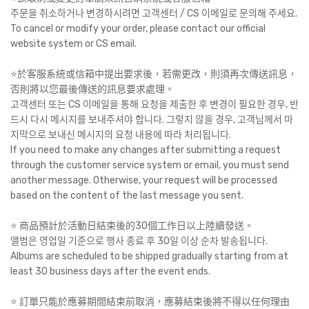
주문을 취소하거나 변경하시려면 고객센터 / CS 이메일로 문의해 주세요.
To cancel or modify your order, please contact our official
website system or CS email.
⭐️於客服系統或信箱中提出要求後，若需更改，則須再次傳送訊息，
否則將以您最後傳送的訊息要求處理。
고객센터 또는 CS 이메일을 통해 요청을 제출한 후 변경이 필요한 경우, 반
드시 다시 메시지를 보내주셔야 합니다. 그렇지 않을 경우, 고객님께서 마
지막으로 보내신 메시지의 요청 내용에 따라 처리됩니다.
If you need to make any changes after submitting a request
through the customer service system or email, you must send
another message. Otherwise, your request will be processed
based on the content of the last message you sent.
⭐️ 商品預計於活動日結束後的30個工作日以上陸續發送。
앨범은 영업일 기준으로 행사 종료 후 30일 이상 순차 발송됩니다.
Albums are scheduled to be shipped gradually starting from at
least 30 business days after the event ends.
⭐️ 訂單只能於應募期間結束前取消，應募結束後將不得以任何理由