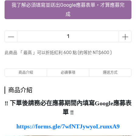
我了解必須填寫並送出Google應募表單，才算應募完
成
此商品 「 最高 」可以折抵紅利
600
點 (約等於
NT$600
)
商品介紹
必讀事項
運送方式
商品介紹
‼️ 下單後請務必在應募期間內填寫Google應募表
單 ‼️
https://forms.gle/7wfNTJywyoLrunxA9