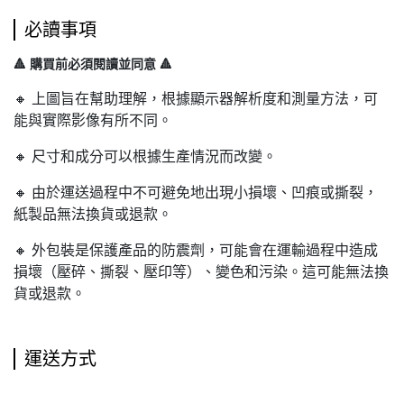
必讀事項
🔺 購買前必須閱讀並同意 🔺
🔸 上圖旨在幫助理解，根據顯示器解析度和測量方法，可
能與實際影像有所不同。
🔸 尺寸和成分可以根據生產情況而改變。
🔸 由於運送過程中不可避免地出現小損壞、凹痕或撕裂，
紙製品無法換貨或退款。
🔸 外包裝是保護產品的防震劑，可能會在運輸過程中造成
損壞（壓碎、撕裂、壓印等）、變色和污染。這可能無法換
貨或退款。
運送方式