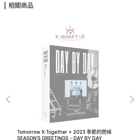
相關商品
Tomorrow X Together + 2023 季節的問候
TW
SEASON'S GREETINGS - DAY BY DAY
GR