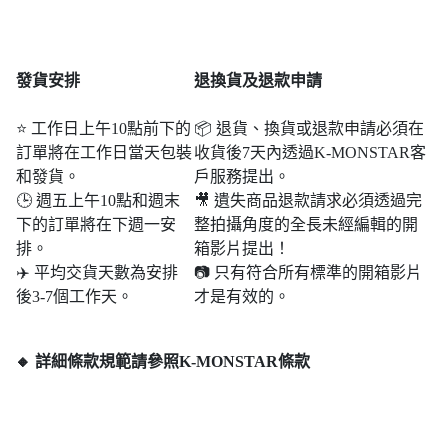
發貨安排
退
換貨及退款申請
⭐ 工作日上午10點前下的
📦 退貨、換貨或退款申請必須在
訂單將在工作日當天包裝
收貨後7天內透過K-MONSTAR客
和發貨。
戶服務提出。
🕒 週五上午10點和週末​​
🎥 遺失商品退款請求必須透過完
下的訂單將在下週一安
整拍攝角度的全長未經編輯的開
排。
箱影片提出！
✈️ 平均交貨天數為安排
📷 只有符合所有標準的開箱影片
後3-7個工作天。
才是有效的。
🔸 詳細條款規範請參照K-MONSTAR條款