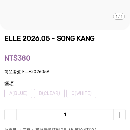
1
/
1
ELLE 2026.05 - SONG KANG
NT$380
商品編號:
ELLE202605A
選項
A(BLUE)
B(CLEAR)
C(WHITE)