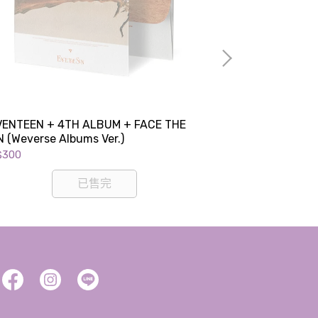
VENTEEN + 4TH ALBUM + FACE THE
BSS (SEVENTEE
 (Weverse Albums Ver.)
SECOND WIND (W
$300
NT$300
已售完