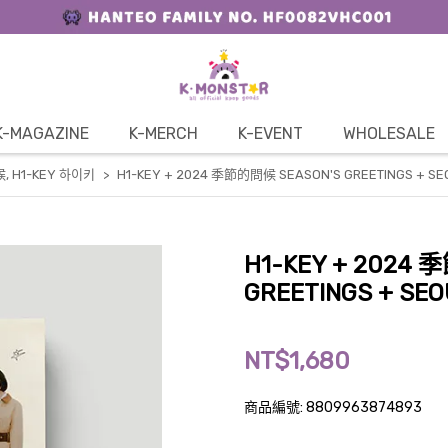
K-MAGAZINE
K-MERCH
K-EVENT
WHOLESALE
候
,
H1-KEY 하이키
H1-KEY + 2024 季節的問候 SEASON'S GREETINGS + SE
H1-KEY + 2024
GREETINGS + SEO
NT$1,680
商品編號:
8809963874893