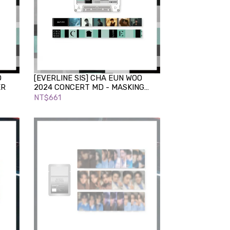
O
[EVERLINE SIS] CHA EUN WOO
ER
2024
CONCERT MD - MASKING
TAPE SET
NT$661