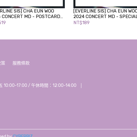
RLINE SIS] CHA EUN WOO
[EVERLINE SIS] CHA EUN WO
4
CONCERT MD - POSTCARD
2024
CONCERT MD - SPECIA
K
TICKET
519
NT$189
政策
服務條款
00-17:00 / 午休時間：12:00-14:00
ned by
CYBERBIZ
.