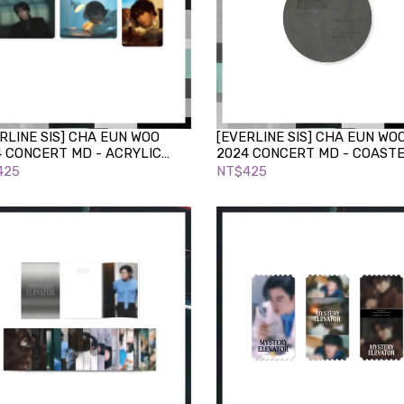
RLINE SIS] CHA EUN WOO
[EVERLINE SIS] CHA EUN WO
4
CONCERT MD - ACRYLIC
2024
CONCERT MD - COAST
NET
425
NT$425