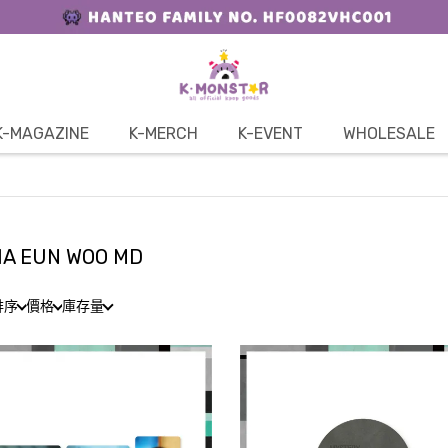
K-MAGAZINE
K-MERCH
K-EVENT
WHOLESALE
A EUN WOO MD
排序
價格
庫存量