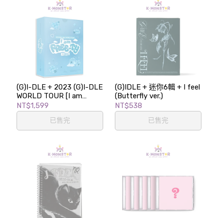
(G)I-DLE + 2023 (G)I-DLE
(G)IDLE + 迷你6輯 + I feel
WORLD TOUR [I am
(Butterfly ver.)
FREE-TY] IN SEOUL -
NT$1,599
NT$538
DVD
已售完
已售完