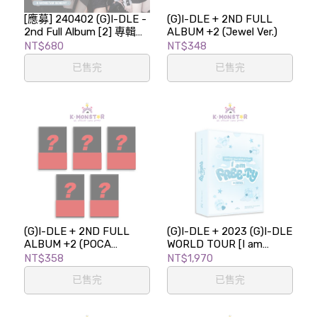
[應募] 240402 (G)I-DLE -
(G)I-DLE + 2ND FULL
2nd Full Album [2] 專輯發
ALBUM +2 (Jewel Ver.)
行紀念視訊簽名會
NT$680
NT$348
已售完
已售完
(G)I-DLE + 2ND FULL
(G)I-DLE + 2023 (G)I-DLE
ALBUM +2 (POCA
WORLD TOUR [I am
ALBUM VER.)
FREE-TY] IN SEOUL -
NT$358
NT$1,970
Blu-ray
已售完
已售完