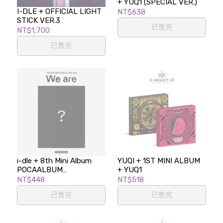
+ YUQ1 (SPECIAL VER.)
I-DLE + OFFICIAL LIGHT
NT$638
STICK VER.3
已售完
NT$1,700
已售完
i-dle + 8th Mini Album
YUQI + 1ST MINI ALBUM
POCAALBUM
+ YUQ1
(Photobook Ver.)
NT$448
NT$518
已售完
已售完