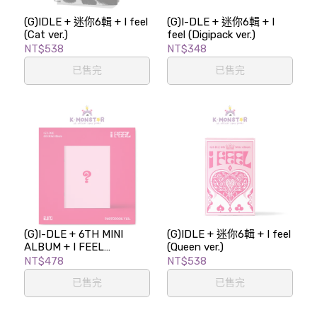
(G)IDLE + 迷你6輯 + I feel
(G)I-DLE + 迷你6輯 + I
(Cat ver.)
feel (Digipack ver.)
NT$538
NT$348
已售完
已售完
(G)I-DLE + 6TH MINI
(G)IDLE + 迷你6輯 + I feel
ALBUM + I FEEL
(Queen ver.)
(PHOTOBOOK VER.)
NT$478
NT$538
已售完
已售完