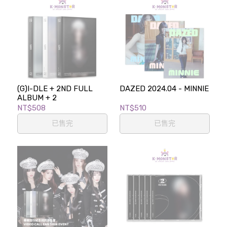
(G)I-DLE + 2ND FULL
DAZED 2024.04 - MINNIE
ALBUM + 2
NT$508
NT$510
已售完
已售完