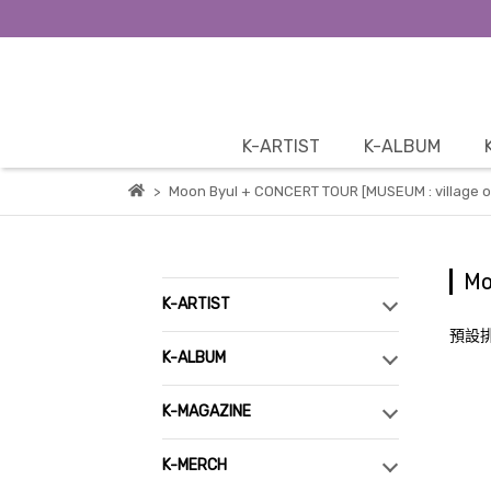
K-ARTIST
K-ALBUM
Moon Byul + CONCERT TOUR [MUSEUM : village of
Mo
K-ARTIST
預設
K-ALBUM
K-MAGAZINE
K-MERCH