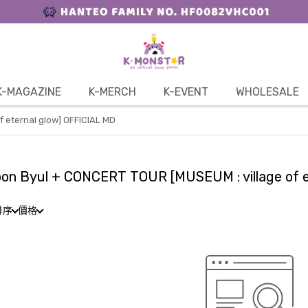
K-MAGAZINE
K-MERCH
K-EVENT
WHOLESALE
 eternal glow] OFFICIAL MD
on Byul + CONCERT TOUR [MUSEUM : village of e
排序
價格