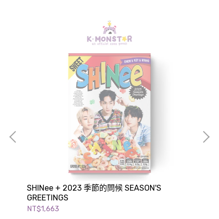
AS
GRE
NT$
SHINee + 2023 季節的問候 SEASON'S
GREETINGS
NT$1,663