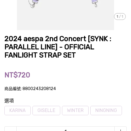
1
/
1
2024 aespa 2nd Concert [SYNK :
PARALLEL LINE] - OFFICIAL
FANLIGHT STRAP SET
NT$720
商品編號:
8800243208124
選項
KARINA
GISELLE
WINTER
NINGNING