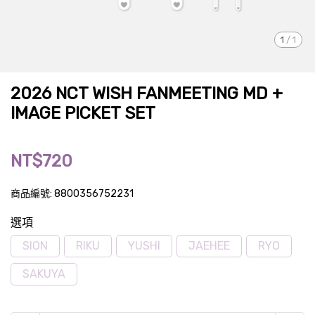
1
/
1
2026 NCT WISH FANMEETING MD +
IMAGE PICKET SET
NT$720
商品編號:
8800356752231
選項
SION
RIKU
YUSHI
JAEHEE
RYO
SAKUYA