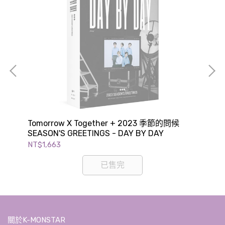
UN
Tomorrow X Together + 2023 季節的問候
Wa
SEASON'S GREETINGS - DAY BY DAY
GR
NT$1,663
NT$
已售完
關於K-MONSTAR