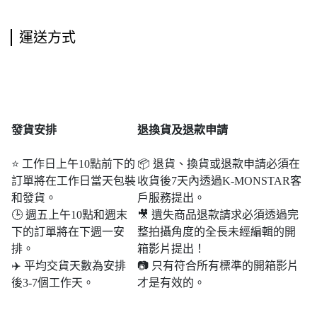
運送方式
發貨安排
退
換貨及退款申請
⭐ 工作日上午10點前下的
📦 退貨、換貨或退款申請必須在
訂單將在工作日當天包裝
收貨後7天內透過K-MONSTAR客
和發貨。
戶服務提出。
🕒 週五上午10點和週末​​
🎥 遺失商品退款請求必須透過完
下的訂單將在下週一安
整拍攝角度的全長未經編輯的開
排。
箱影片提出！
✈️ 平均交貨天數為安排
📷 只有符合所有標準的開箱影片
後3-7個工作天。
才是有效的。