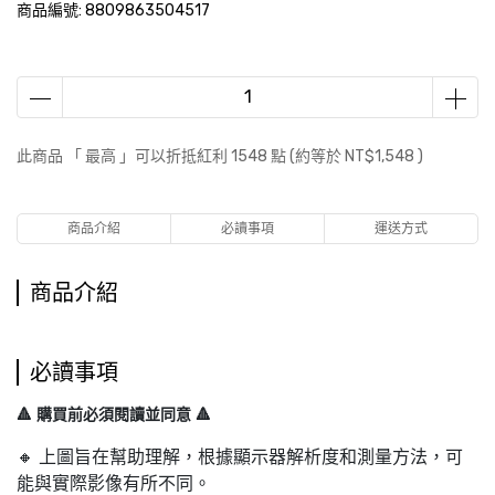
商品編號:
8809863504517
此商品 「 最高 」可以折抵紅利
1548
點 (約等於
NT$1,548
)
商品介紹
必讀事項
運送方式
商品介紹
必讀事項
🔺 購買前必須閱讀並同意 🔺
🔸 上圖旨在幫助理解，根據顯示器解析度和測量方法，可
能與實際影像有所不同。