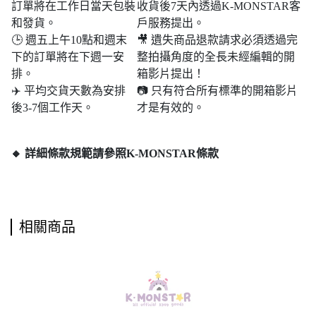
訂單將在工作日當天包裝
收貨後7天內透過K-MONSTAR客
和發貨。
戶服務提出。
🕒 週五上午10點和週末​​
🎥 遺失商品退款請求必須透過完
下的訂單將在下週一安
整拍攝角度的全長未經編輯的開
排。
箱影片提出！
✈️ 平均交貨天數為安排
📷 只有符合所有標準的開箱影片
後3-7個工作天。
才是有效的。
🔸 詳細條款規範請參照K-MONSTAR條款
相關商品