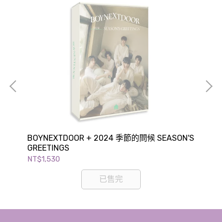
BOYNEXTDOOR + 2024 季節的問候 SEASON'S
BL
GREETINGS
SE
YO
NT$1,530
NT$
已售完