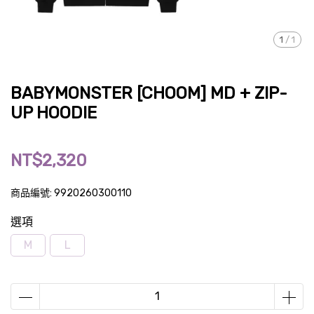
1
/
1
BABYMONSTER [CHOOM] MD + ZIP-
UP HOODIE
NT$2,320
商品編號:
9920260300110
選項
M
L