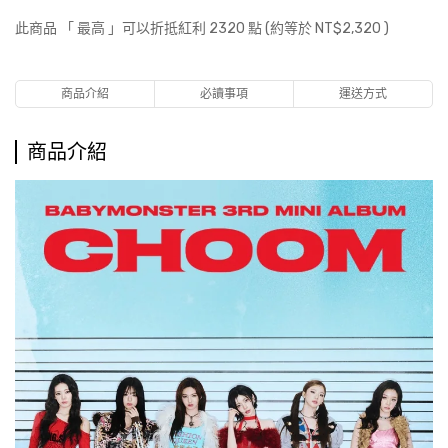
此商品 「 最高 」可以折抵紅利
2320
點 (約等於
NT$2,320
)
商品介紹
必讀事項
運送方式
商品介紹