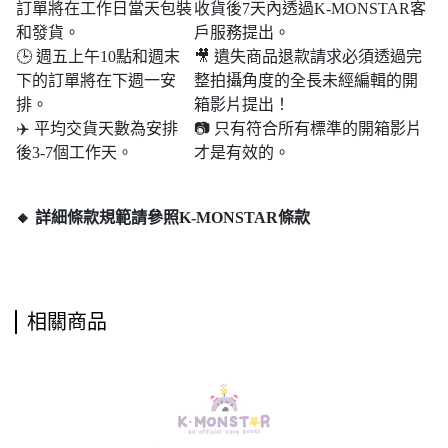
訂單將在工作日當天包裝
收貨後7天內透過K-MONSTAR客
和發貨。
戶服務提出。
🕒 週五上午10點和週末​​
🎥 遺失商品退款請求必須透過完
下的訂單將在下週一安
整拍攝角度的全長未經編輯的開
排。
箱影片提出！
✈️ 平均交貨天數為安排
📷 只有符合所有標準的開箱影片
後3-7個工作天。
才是有效的。
🔸 詳細條款規範請參照K-MONSTAR條款
相關商品