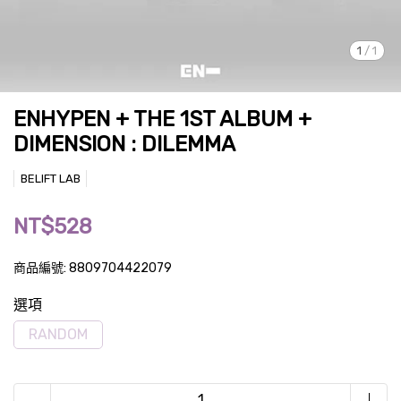
1
/
1
ENHYPEN + THE 1ST ALBUM +
DIMENSION : DILEMMA
BELIFT LAB
NT$528
商品編號:
8809704422079
選項
RANDOM