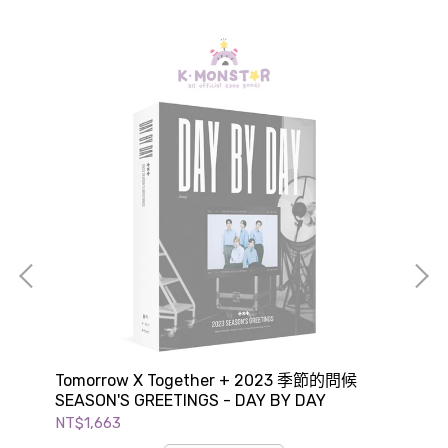
'S
Tomorrow X Together + 2023 季節的問候
NC
SEASON'S GREETINGS - DAY BY DAY
GR
NT$1,663
NT$