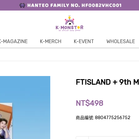
K-MAGAZINE
K-MERCH
K-EVENT
WHOLESALE
FTISLAND + 9th M
NT$498
商品編號:
8804775256752