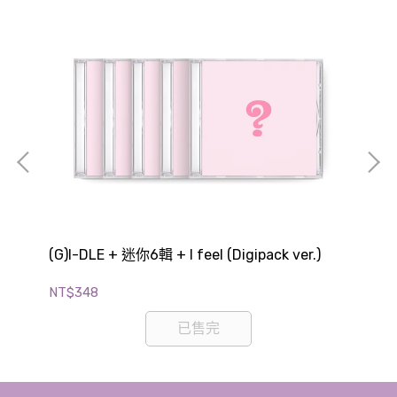
 am
(G)I-DLE + 迷你6輯 + I feel (Digipack ver.)
(G)
(P
NT$348
NT
已售完