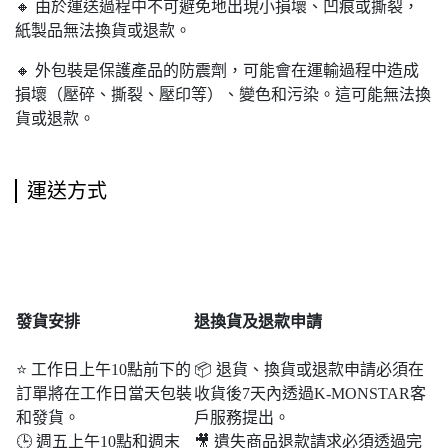
🔸 由於運送過程中不可避免地出現小損壞、凹痕或撕裂，
紙製品無法換貨或退款。
🔸 外包裝是保護產品的防震劑，可能會在運輸過程中造成
損壞（壓碎、撕裂、壓印等）、變色和污染。這可能無法換
貨或退款。
運送方式
發貨安排
退
換貨及退款申請
⭐ 工作日上午10點前下的
📦 退貨、換貨或退款申請必須在
訂單將在工作日當天包裝
收貨後7天內透過K-MONSTAR客
和發貨。
戶服務提出。
🕒 週五上午10點和週末​​
🎥 遺失商品退款請求必須透過完