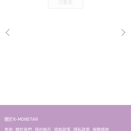
已售完
ae
GR
NT$
關於K-MONSTAR
查詢
關於我們
我的帳戶
退款政策
隱私政策
服務條款