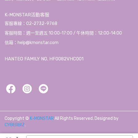
K-MONSTAR活動客服
客服專線：02-2732-9768
客服時間：週一至週五 10:00-17:00 / 午休時間：12:00-14:00
信箱：help@kmonstar.com
HANTEO FAMILY NO. HF0082VHC001
Copyright ©
K-MONSTAR
All Rights Reserved.
Designed by
CYBERBIZ
.