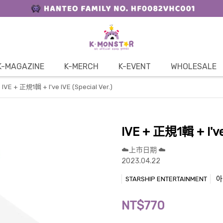
K-MAGAZINE
K-MERCH
K-EVENT
WHOLESALE
IVE + 正規1輯 + I've IVE (Special Ver.)
IVE + 正規1輯 + I've 
☁️上市日期 ☁️
2023.04.22
아이
STARSHIP ENTERTAINMENT
NT$770