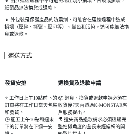
🔸 由於運送過程中不可避免地出現小損壞、凹痕或撕裂，
紙製品無法換貨或退款。
🔸 外包裝是保護產品的防震劑，可能會在運輸過程中造成
損壞（壓碎、撕裂、壓印等）、變色和污染。這可能無法換
貨或退款。
運送方式
發貨安排
退
換貨及退款申請
⭐ 工作日上午10點前下的
📦 退貨、換貨或退款申請必須在
訂單將在工作日當天包裝
收貨後7天內透過K-MONSTAR客
和發貨。
戶服務提出。
🕒 週五上午10點和週末​​
🎥 遺失商品退款請求必須透過完
下的訂單將在下週一安
整拍攝角度的全長未經編輯的開
排。
箱影片提出！