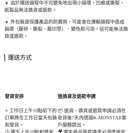
🔸 由於運送過程中不可避免地出現小損壞、凹痕或撕裂，
紙製品無法換貨或退款。
🔸 外包裝是保護產品的防震劑，可能會在運輸過程中造成
損壞（壓碎、撕裂、壓印等）、變色和污染。這可能無法換
貨或退款。
運送方式
發貨安排
退
換貨及退款申請
⭐ 工作日上午10點前下的
📦 退貨、換貨或退款申請必須在
訂單將在工作日當天包裝
收貨後7天內透過K-MONSTAR客
和發貨。
戶服務提出。
🕒 週五上午10點和週末​​
🎥 遺失商品退款請求必須透過完