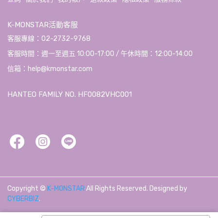
K-MONSTAR活動客服
客服專線：02-2732-9768
客服時間：週一至週五 10:00-17:00 / 午休時間：12:00-14:00
信箱：help@kmonstar.com
HANTEO FAMILY NO. HF0082VHC001
Copyright ©
K-MONSTAR
All Rights Reserved.
Designed by
CYBERBIZ
.