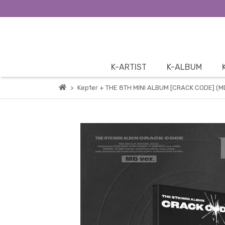
K-ARTIST
K-ALBUM
Kep1er + THE 8TH MINI ALBUM [CRACK CODE] (MD