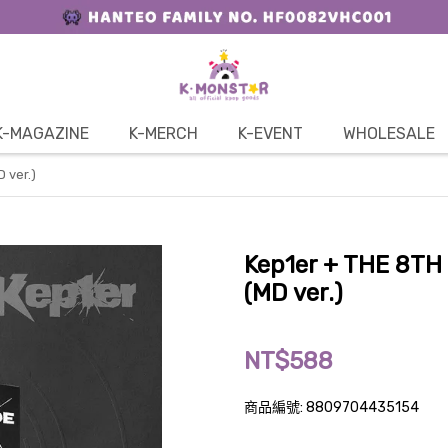
K-MAGAZINE
K-MERCH
K-EVENT
WHOLESALE
 ver.)
Kep1er + THE 8TH
(MD ver.)
NT$588
商品編號:
8809704435154