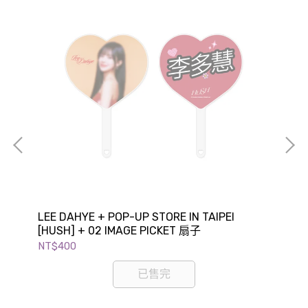
LEE DAHYE + POP-UP STORE IN TAIPEI
LE
[HUSH] + 02 IMAGE PICKET 扇子
NT$400
NT
已售完