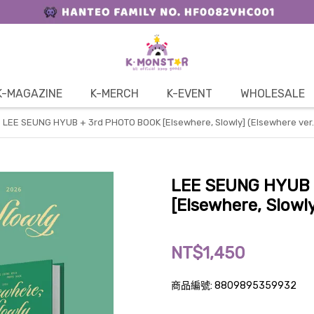
K-MAGAZINE
K-MERCH
K-EVENT
WHOLESALE
LEE SEUNG HYUB + 3rd PHOTO BOOK [Elsewhere, Slowly] (Elsewhere ver.
LEE SEUNG HYUB 
[Elsewhere, Slowly
NT$1,450
商品編號:
8809895359932