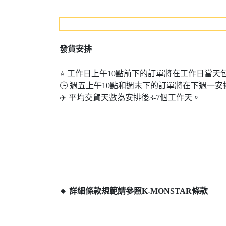
發貨安排
⭐ 工作日上午10點前下的訂單將在工作日當天
🕒 週五上午10點和週末​​下的訂單將在下週一安
✈️ 平均交貨天數為安排後3-7個工作天。
🔸 詳細條款規範請參照K-MONSTAR條款