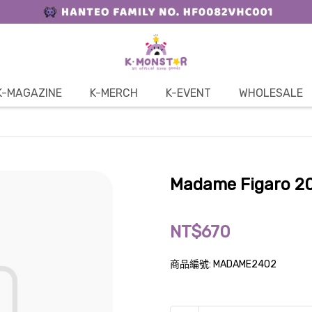
K-MAGAZINE
K-MERCH
K-EVENT
WHOLESALE
Madame Figaro 2
NT$670
商品編號:
MADAME2402