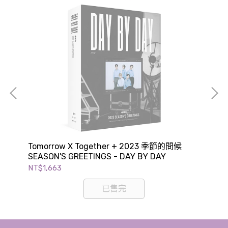
Tomorrow X Together + 2023 季節的問候
SU
SEASON'S GREETINGS - DAY BY DAY
GR
NT$1,663
NT$
已售完