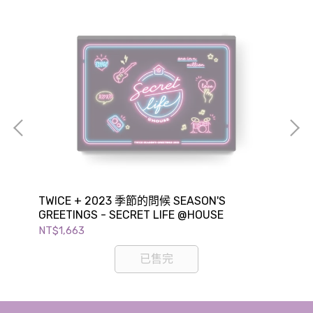
TWICE + 2023 季節的問候 SEASON'S
Wa
GREETINGS - SECRET LIFE @HOUSE
GR
NT$1,663
NT$
已售完