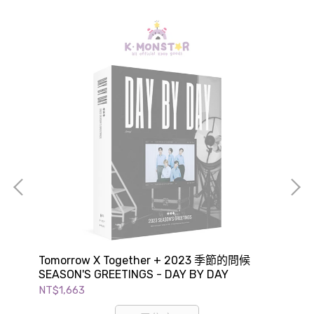
Tomorrow X Together + 2023 季節的問候
TW
SEASON'S GREETINGS - DAY BY DAY
GR
NT$1,663
NT$