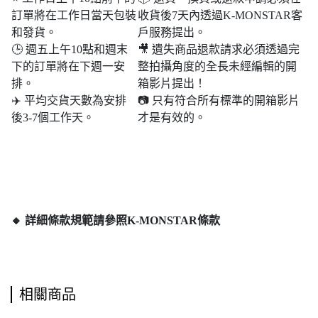
訂單將在工作日當天包裝
收貨後7天內透過K-MONSTAR客
和發貨。
戶服務提出。
🕒 週五上午10點和週末​​
🎥 遺失商品退款請求必須透過完
下的訂單將在下週一安
整拍攝角度的全長未經編輯的開
排。
箱影片提出！
✈️ 平均交貨天數為安排
📷 只有符合所有標準的開箱影片
後3-7個工作天。
才是有效的。
🔸 詳細條款規範請參照K-MONSTAR條款
相關商品