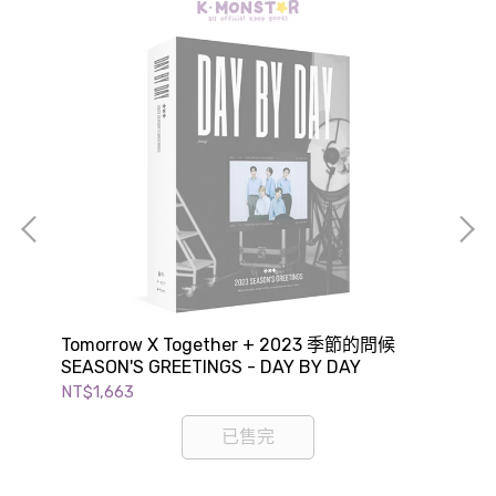
'S
Tomorrow X Together + 2023 季節的問候
SH
SEASON'S GREETINGS - DAY BY DAY
GR
NT$1,663
NT$
已售完