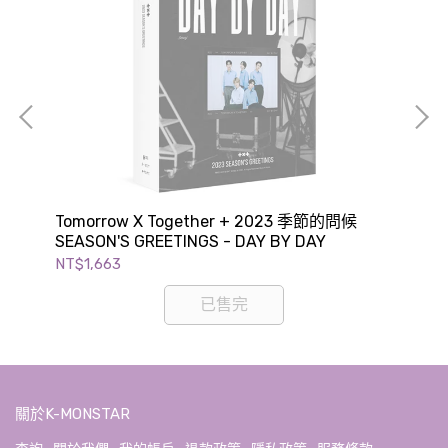
Tomorrow X Together + 2023 季節的問候
NC
SEASON'S GREETINGS - DAY BY DAY
GR
NT$1,663
NT$
已售完
關於K-MONSTAR