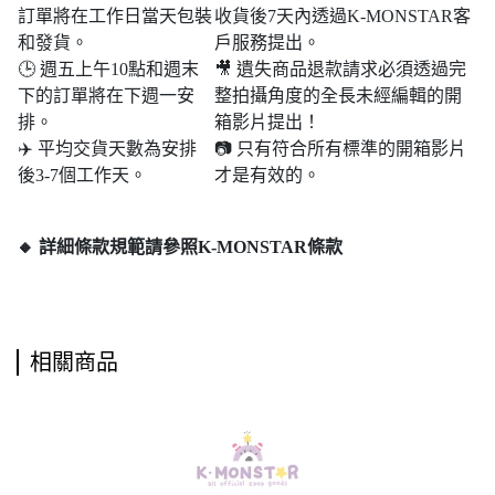
訂單將在工作日當天包裝
收貨後7天內透過K-MONSTAR客
和發貨。
戶服務提出。
🕒 週五上午10點和週末​​
🎥 遺失商品退款請求必須透過完
下的訂單將在下週一安
整拍攝角度的全長未經編輯的開
排。
箱影片提出！
✈️ 平均交貨天數為安排
📷 只有符合所有標準的開箱影片
後3-7個工作天。
才是有效的。
🔸 詳細條款規範請參照K-MONSTAR條款
相關商品