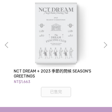
NCT DREAM + 2023 季節的問候 SEASON'S
BTS
GREETINGS
Alb
NT$1,663
NT
已售完