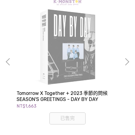
OOD
Tomorrow X Together + 2023 季節的問候
TW
SEASON'S GREETINGS - DAY BY DAY
GR
NT$1,663
NT$
已售完