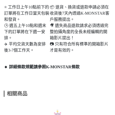
⭐ 工作日上午10點前下的
📦 退貨、換貨或退款申請必須在
訂單將在工作日當天包裝
收貨後7天內透過K-MONSTAR客
和發貨。
戶服務提出。
🕒 週五上午10點和週末​​
🎥 遺失商品退款請求必須透過完
下的訂單將在下週一安
整拍攝角度的全長未經編輯的開
排。
箱影片提出！
✈️ 平均交貨天數為安排
📷 只有符合所有標準的開箱影片
後3-7個工作天。
才是有效的。
🔸 詳細條款規範請參照K-MONSTAR條款
相關商品