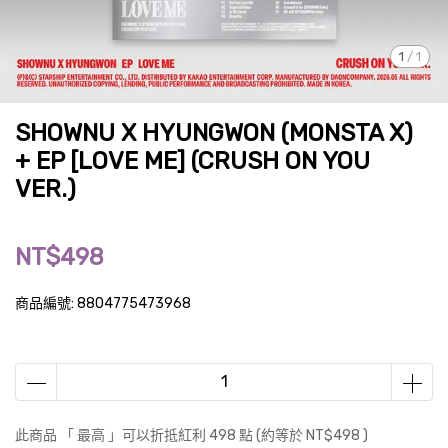
1
/
1
SHOWNU X HYUNGWON (MONSTA X)
+ EP [LOVE ME] (CRUSH ON YOU
VER.)
NT$498
商品編號:
8804775473968
此商品 「 最高 」可以折抵紅利
498
點 (約等於
NT$498
)