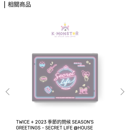
相關商品
'S
TWICE + 2023 季節的問候 SEASON'S
NC
GREETINGS - SECRET LIFE @HOUSE
GR