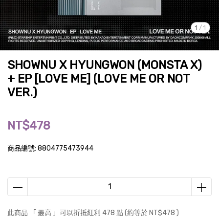
1
/
1
SHOWNU X HYUNGWON (MONSTA X)
+ EP [LOVE ME] (LOVE ME OR NOT
VER.)
NT$478
商品編號:
8804775473944
此商品 「 最高 」可以折抵紅利
478
點 (約等於
NT$478
)