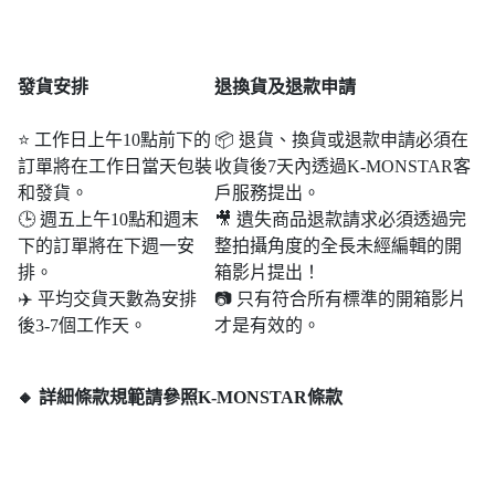
發貨安排
退
換貨及退款申請
⭐ 工作日上午10點前下的
📦 退貨、換貨或退款申請必須在
訂單將在工作日當天包裝
收貨後7天內透過K-MONSTAR客
和發貨。
戶服務提出。
🕒 週五上午10點和週末​​
🎥 遺失商品退款請求必須透過完
下的訂單將在下週一安
整拍攝角度的全長未經編輯的開
排。
箱影片提出！
✈️ 平均交貨天數為安排
📷 只有符合所有標準的開箱影片
後3-7個工作天。
才是有效的。
🔸 詳細條款規範請參照K-MONSTAR條款