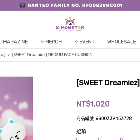
K-MAGAZINE
K-MERCH
K-EVENT
WHOLESALE
ez]
[SWEET Dreamiez] MEDIUM FACE CUSHION
[SWEET Dreamiez
NT$1,020
商品編號:
8800339453728
選項