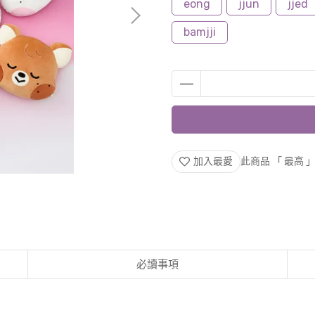
eong
jjun
jjed
bamjji
加入最愛
此商品 「 最高
必讀事項