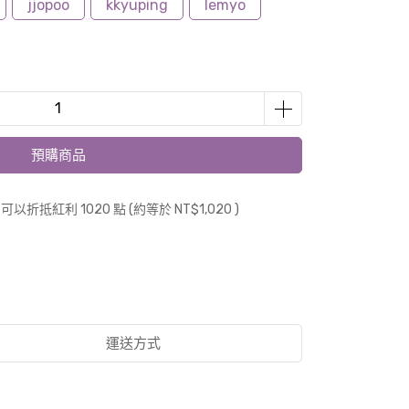
jjopoo
kkyuping
lemyo
預購商品
 」可以折抵紅利
1020
點 (約等於
NT$1,020
)
運送方式