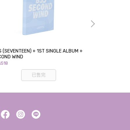
S (SEVENTEEN) + 1ST SINGLE ALBUM +
SEVENTEEN + 1
COND WIND
(Weverse Album
$518
NT$300
已售完