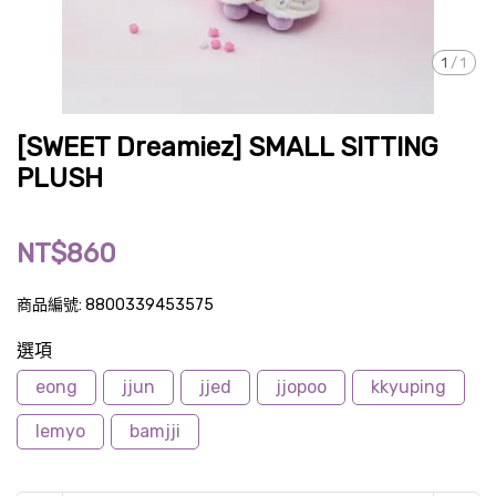
1
/
1
[SWEET Dreamiez] SMALL SITTING
PLUSH
NT$860
商品編號:
8800339453575
選項
eong
jjun
jjed
jjopoo
kkyuping
lemyo
bamjji