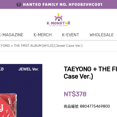
K-MAGAZINE
K-MERCH
K-EVENT
WHOLESALE
YONG + THE FIRST ALBUM [WYLD] (Jewel Case Ver.)
TAEYONG + THE F
Case Ver.)
NT$378
商品編號:
8804775469800