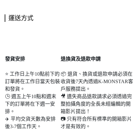
運送方式
發貨安排
退
換貨及退款申請
⭐ 工作日上午10點前下的
📦 退貨、換貨或退款申請必須在
訂單將在工作日當天包裝
收貨後7天內透過K-MONSTAR客
和發貨。
戶服務提出。
🕒 週五上午10點和週末​​
🎥 遺失商品退款請求必須透過完
下的訂單將在下週一安
整拍攝角度的全長未經編輯的開
排。
箱影片提出！
✈️ 平均交貨天數為安排
📷 只有符合所有標準的開箱影片
後3-7個工作天。
才是有效的。