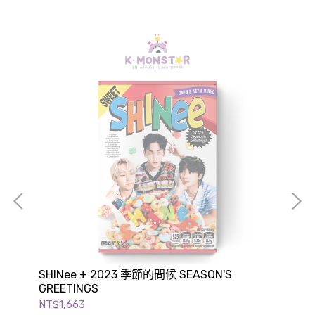
SHINee + 2023 季節的問候 SEASON'S
EN
GREETINGS
(We
NT$1,663
NT