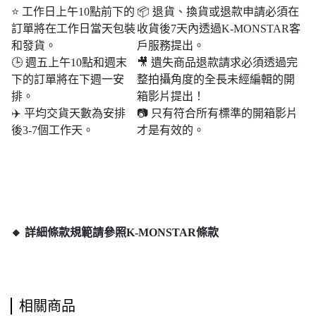
⭐ 工作日上午10點前下的
📦 退貨、換貨或退款申請必須在
訂單將在工作日當天包裝
收貨後7天內透過K-MONSTAR客
和發貨。
戶服務提出。
🕒 週五上午10點和週末​​
🎥 遺失商品退款請求必須透過完
下的訂單將在下週一安
整拍攝角度的全長未經編輯的開
排。
箱影片提出！
✈️ 平均交貨天數為安排
📷 只有符合所有標準的開箱影片
後3-7個工作天。
才是有效的。
🔸 詳細條款規範請參照K-MONSTAR條款
相關商品