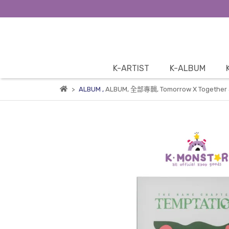
K-ARTIST
K-ALBUM
ALBUM
,
ALBUM
,
全部專輯
,
Tomorrow X Toget