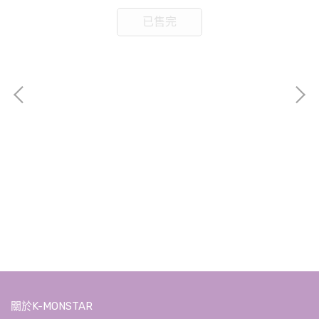
已售完
NC
GR
NT$
關於K-MONSTAR