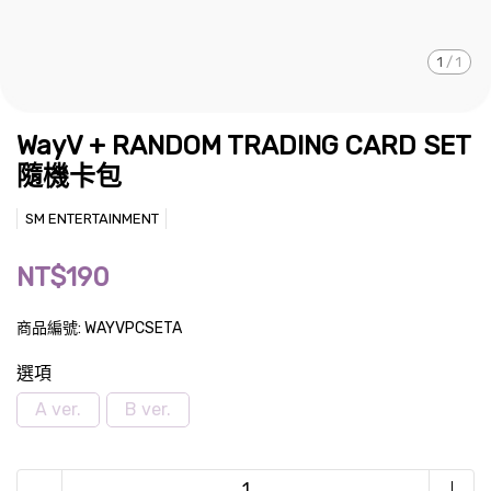
1
/
1
WayV + RANDOM TRADING CARD SET
隨機卡包
SM ENTERTAINMENT
NT$190
商品編號:
WAYVPCSETA
選項
A ver.
B ver.