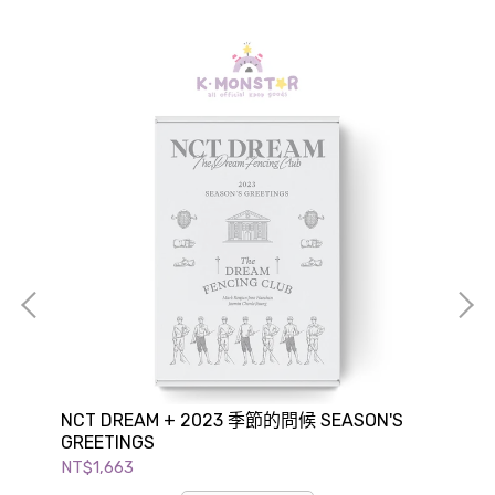
NCT DREAM + 2023 季節的問候 SEASON'S
BTS
GREETINGS
EDI
NT$1,663
NT