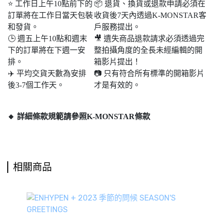
⭐ 工作日上午10點前下的
📦 退貨、換貨或退款申請必須在
訂單將在工作日當天包裝
收貨後7天內透過K-MONSTAR客
和發貨。
戶服務提出。
🕒 週五上午10點和週末​​
🎥 遺失商品退款請求必須透過完
下的訂單將在下週一安
整拍攝角度的全長未經編輯的開
排。
箱影片提出！
✈️ 平均交貨天數為安排
📷 只有符合所有標準的開箱影片
後3-7個工作天。
才是有效的。
🔸 詳細條款規範請參照K-MONSTAR條款
相關商品