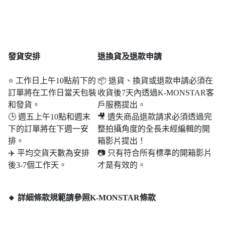
發貨安排
退
換貨及退款申請
⭐ 工作日上午10點前下的
📦 退貨、換貨或退款申請必須在
訂單將在工作日當天包裝
收貨後7天內透過K-MONSTAR客
和發貨。
戶服務提出。
🕒 週五上午10點和週末​​
🎥 遺失商品退款請求必須透過完
下的訂單將在下週一安
整拍攝角度的全長未經編輯的開
排。
箱影片提出！
✈️ 平均交貨天數為安排
📷 只有符合所有標準的開箱影片
後3-7個工作天。
才是有效的。
🔸 詳細條款規範請參照K-MONSTAR條款