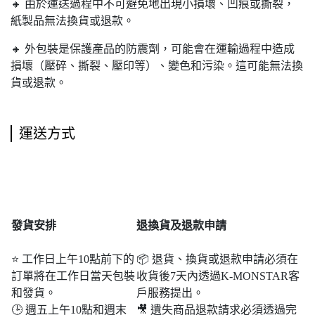
🔸 由於運送過程中不可避免地出現小損壞、凹痕或撕裂，
紙製品無法換貨或退款。
🔸 外包裝是保護產品的防震劑，可能會在運輸過程中造成
損壞（壓碎、撕裂、壓印等）、變色和污染。這可能無法換
貨或退款。
運送方式
發貨安排
退
換貨及退款申請
⭐ 工作日上午10點前下的
📦 退貨、換貨或退款申請必須在
訂單將在工作日當天包裝
收貨後7天內透過K-MONSTAR客
和發貨。
戶服務提出。
🕒 週五上午10點和週末​​
🎥 遺失商品退款請求必須透過完